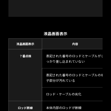
戻る
戻る
サポート
サポート
液晶画面表示
液晶画面表示
内容
問い合わせ
問い合わせ
表記された番号のロッドとケーブルがし
？番点検
っかり差し込まれていない
表記された番号のロッドとケーブルの端
子部分が汚れている
ンショップ
ンショップ
ロッド・ケーブルの劣化
本体内部のロッドが断線
ロッド断線