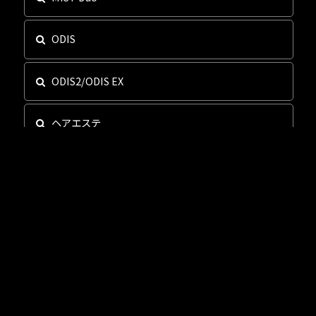
ODIS
ODIS2/ODIS EX
ヘアエステ
電動シャンプー椅子
オートシャンプー
ビビアン・ブーメラン・アイミスト
エクセル