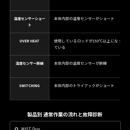
本体内部の温度センサーがショート
温度センサーショー
のお申込み
のお申込み
ト
使用しているロッドが150℃以上になっ
OVER HEAT
ている
本体内部の温度センサーが断線
温度センサー断線
のお問合せ
のお問合せ
本体内部のトライアックがショート
SWITCHING
製品別 通常作業の流れと故障診断
MIST Duo