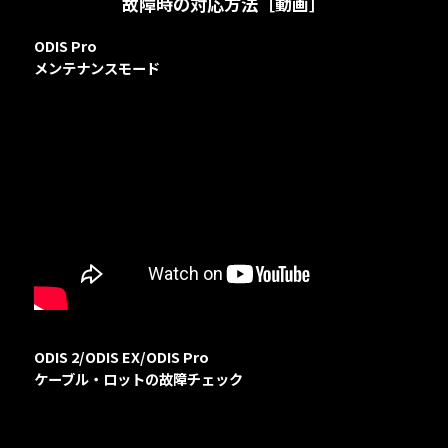
故障時の対応方法［動画］
ODIS Pro
グチェアー
グチェアー
メンテナンスモード
促進器
促進器
ODIS 2/ODIS EX/ODIS Pro
その他
その他
ケーブル・ロットの故障チェック