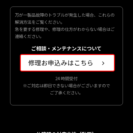
トップ
トップ
万が一製品故障のトラブルが発生した場合、これらの
解消方法をご覧ください。
急を要する修理や、修理の仕方がわからない場合はご
連絡ください。
ご相談・メンテナンスについて
ーユニット
ーユニット
修理お申込みはこちら
24 時間受付
※ご対応は即日できない場合がございますので
ご了承ください。
ニセックス
ニセックス