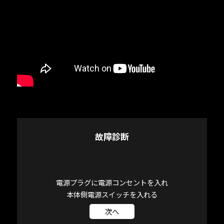
廣について
廣について
故障診断
ロッドケーブル・ロッドの端子部が汚れている
液晶表示部にエラー表示がある
カタログ
カタログ
⇒
⇒
端子部分を清掃してください
エラー表示内容に異常判断
電源プラグに電源コンセントを入れ
戻る
戻る
設定通りの温度で加温できていますか？
操作パネルが表示されますか？
本体側電源スイッチを入れる
YES
NO
NO
戻る
戻る
液晶表示部にエラー表示がない
ロッドの劣化
次へ
⇒
⇒
基盤不良
交換必要