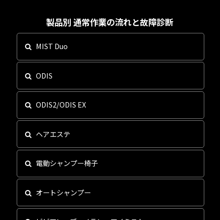
大廣について
大廣について
製品別 通常作業の流れと故障診断
カタログ
カタログ
MIST Duo
サポート
サポート
ODIS
ODIS2/ODIS EX
お問い合わせ
お問い合わせ
ヘアエステ
オンラインショップ
オンラインショップ
電動シャンプー椅子
修理のお申込み
修理のお申込み
オートシャンプー