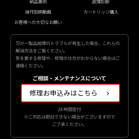
納品事例
故障診断
操作説明動画
カートリッジ購入
シャンプーユニット
シャンプーユニット
お客様への大切なお願い
ーバー＆ユニセックス
ーバー＆ユニセックス
万が一製品故障のトラブルが発生した場合、これらの
解消方法をご覧ください。
急を要する修理や、修理の仕方がわからない場合はご
スタイリングチェアー
スタイリングチェアー
連絡ください。
ご相談・メンテナンスについて
促進器
促進器
修理お申込みはこちら
その他
その他
24 時間受付
※ご対応は即日できない場合がございますので
ご了承ください。