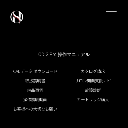
ODIS Pro 操作マニュアル
トップ
トップ
CADデータ ダウンロード
カタログ請求
取扱説明書
サロン開業支援ナビ
シャンプーユニット
シャンプーユニット
納品事例
故障診断
バーバー＆ユニセックス
バーバー＆ユニセックス
操作説明動画
カートリッジ購入
お客様への大切なお願い
スタイリングチェアー
スタイリングチェアー
促進器
促進器