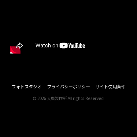
その他
その他
大廣について
大廣について
カタログ
カタログ
サポート
サポート
お問い合わせ
お問い合わせ
オンラインショップ
オンラインショップ
フォトスタジオ
プライバシーポリシー
サイト使用条件
修理のお申込み
修理のお申込み
© 2026 大廣製作所 All rights Reserved.
商社様のお問合せ
商社様のお問合せ