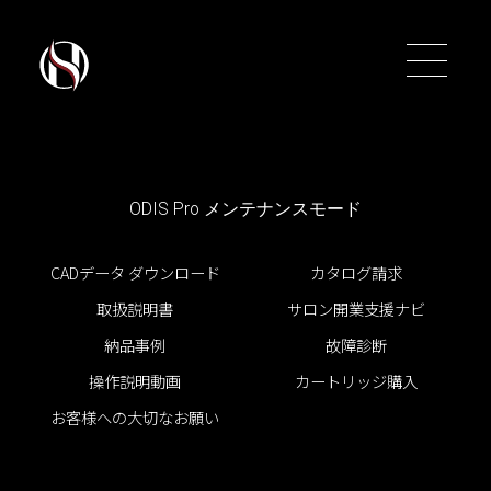
ODIS Pro メンテナンスモード
トップ
トップ
CADデータ ダウンロード
カタログ請求
取扱説明書
サロン開業支援ナビ
シャンプーユニット
シャンプーユニット
納品事例
故障診断
バーバー＆ユニセックス
バーバー＆ユニセックス
操作説明動画
カートリッジ購入
お客様への大切なお願い
スタイリングチェアー
スタイリングチェアー
促進器
促進器