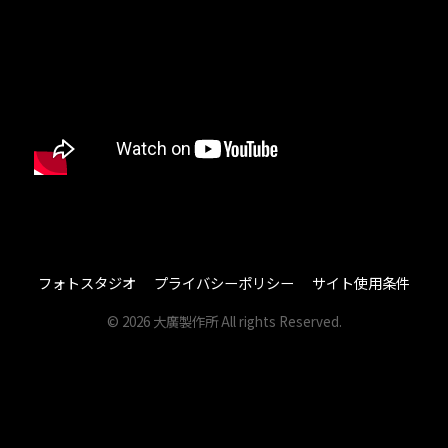
その他
その他
大廣について
大廣について
カタログ
カタログ
サポート
サポート
お問い合わせ
お問い合わせ
オンラインショップ
オンラインショップ
フォトスタジオ
プライバシーポリシー
サイト使用条件
修理のお申込み
修理のお申込み
© 2026 大廣製作所 All rights Reserved.
商社様のお問合せ
商社様のお問合せ