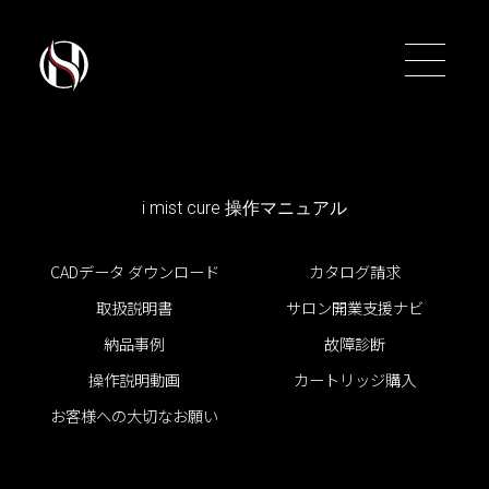
i mist cure 操作マニュアル
トップ
トップ
CADデータ ダウンロード
カタログ請求
取扱説明書
サロン開業支援ナビ
シャンプーユニット
シャンプーユニット
納品事例
故障診断
バーバー＆ユニセックス
バーバー＆ユニセックス
操作説明動画
カートリッジ購入
お客様への大切なお願い
スタイリングチェアー
スタイリングチェアー
促進器
促進器