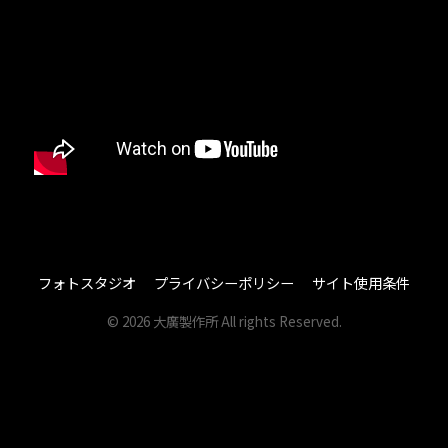
その他
その他
大廣について
大廣について
カタログ
カタログ
サポート
サポート
お問い合わせ
お問い合わせ
オンラインショップ
オンラインショップ
フォトスタジオ
プライバシーポリシー
サイト使用条件
修理のお申込み
修理のお申込み
© 2026 大廣製作所 All rights Reserved.
商社様のお問合せ
商社様のお問合せ