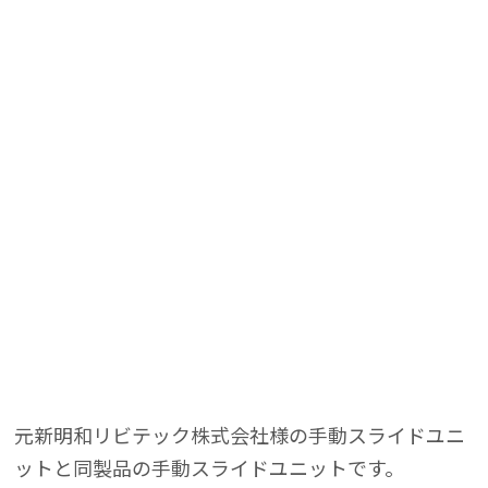
ーユニット
ーユニット
ニセックス
ニセックス
元新明和リビテック株式会社様の手動スライドユニ
ットと同製品の手動スライドユニットです。