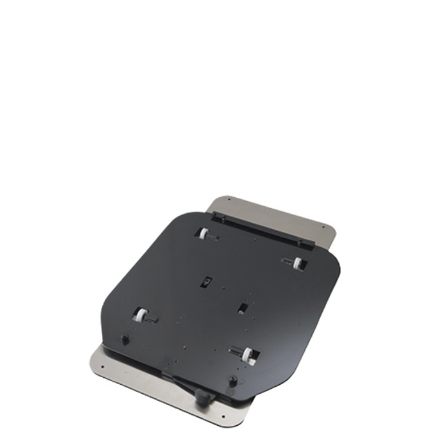
廣について
廣について
カタログ
カタログ