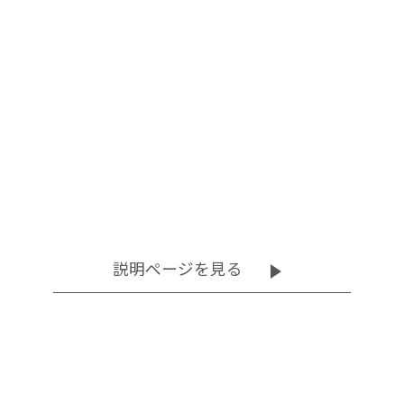
グチェアー
グチェアー
促進器
促進器
説明ページを見る
その他
その他