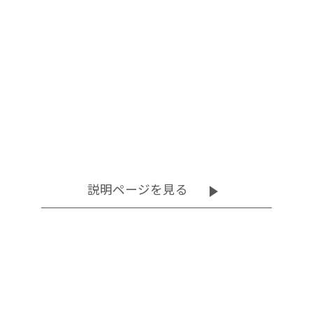
チェアー
チェアー
促進器
促進器
説明ページを見る
その他
その他