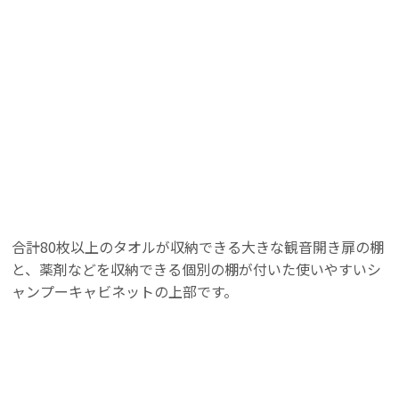
ユニット
ユニット
セックス
セックス
合計80枚以上のタオルが収納できる大きな観音開き扉の棚
と、薬剤などを収納できる個別の棚が付いた使いやすいシ
ャンプーキャビネットの上部です。