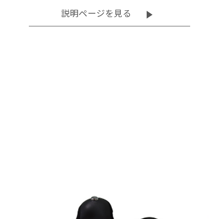
その他
その他
説明ページを見る
について
について