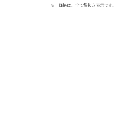
お問合せ
お問合せ
※ 価格は、全て税抜き表示です。
NECK PAD LX