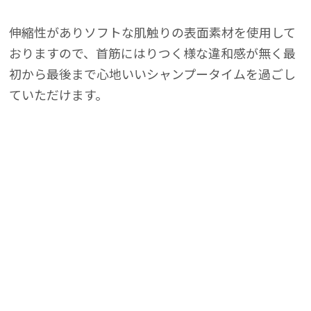
ニセックス
ニセックス
伸縮性がありソフトな肌触りの表面素材を使用して
おりますので、首筋にはりつく様な違和感が無く最
初から最後まで心地いいシャンプータイムを過ごし
ていただけます。
グチェアー
グチェアー
促進器
促進器