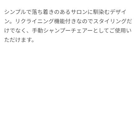
ックス
ックス
シンプルで落ち着きのあるサロンに馴染むデザイ
ン。リクライニング機能付きなのでスタイリングだ
けでなく、手動シャンプーチェアーとしてご使用い
ただけます。
ェアー
ェアー