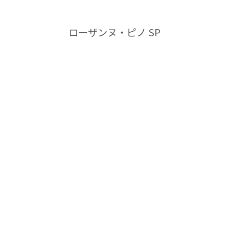
ップ
ップ
ローザンヌ・ピノ SP