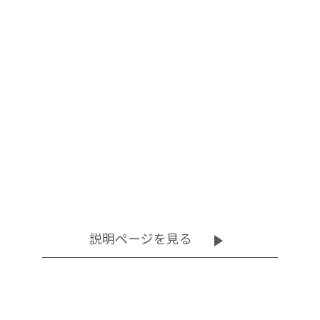
促進器
促進器
説明ページを見る