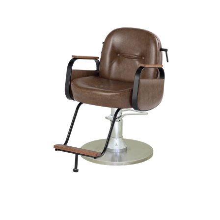
いて
いて