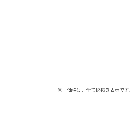
タログ
タログ
ポート
ポート
※ 価格は、全て税抜き表示です。