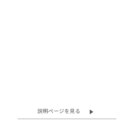
ェアー
ェアー
促進器
促進器
説明ページを見る