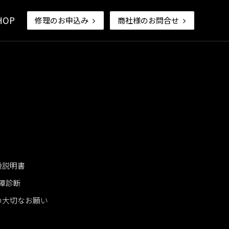
HOP
修理のお申込み
商社様のお問合せ
ームのご案内
開業支援ナビ
促進器
その他
採用情報
納品事例
なお願い
扱説明書
障診断
の大切なお願い