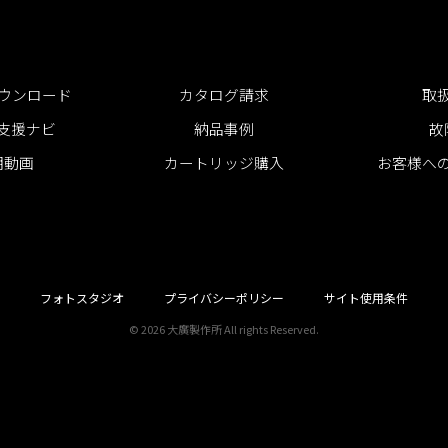
ダウンロード
カタログ請求
取
支援ナビ
納品事例
故
明動画
カートリッジ購入
お客様へ
フォトスタジオ
プライバシーポリシー
サイト使用条件
© 2026 大廣製作所 All rights Reserved.