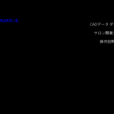
case01
納品事例一覧
CADデータ 
サロン開業
操作説