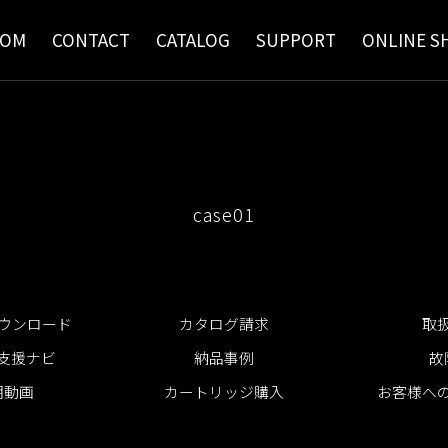
OOM
CONTACT
CATALOG
SUPPORT
ONLINE S
ード
会社概要
バーバー＆ユニセックス
カタログ請求
会社沿革
本社・各営業所
取扱説明書
スタイリングチェアー
ショール
サロン
作説明動画
カートリッジ購入
お客様への大切
case01
ダウンロード
カタログ請求
取
支援ナビ
納品事例
故
明動画
カートリッジ購入
お客様へ