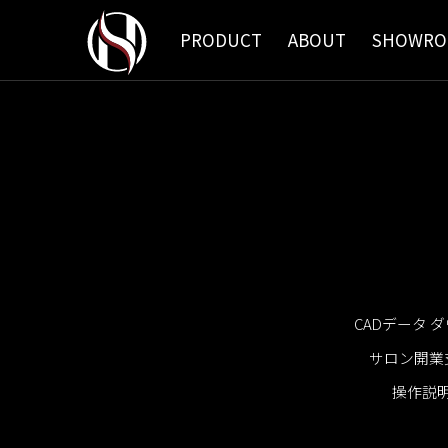
PRODUCT
ABOUT
SHOWR
社長挨拶
シャンプーユニット
CADデータ ダウンロ
企業理念
故障診断
操
CADデータ 
サロン開業
操作説