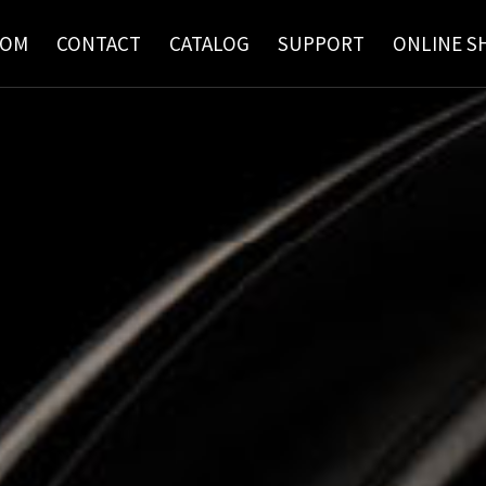
OOM
CONTACT
CATALOG
SUPPORT
ONLINE S
ード
会社概要
バーバー＆ユニセックス
カタログ請求
会社沿革
本社・各営業所
取扱説明書
スタイリングチェアー
ショール
サロン
作説明動画
カートリッジ購入
お客様への大切