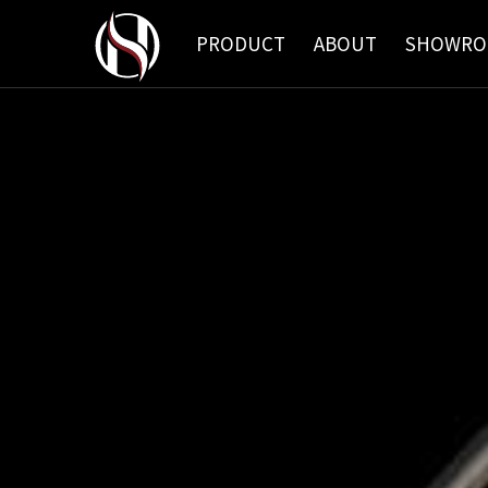
PRODUCT
ABOUT
SHOWR
社長挨拶
シャンプーユニット
CADデータ ダウンロ
企業理念
故障診断
操