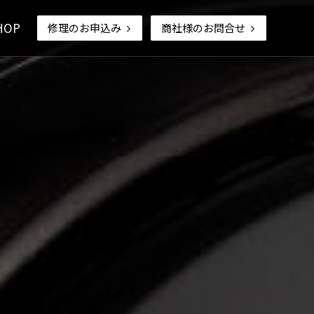
HOP
修理のお申込み
商社様のお問合せ
ームのご案内
開業支援ナビ
促進器
その他
採用情報
納品事例
なお願い