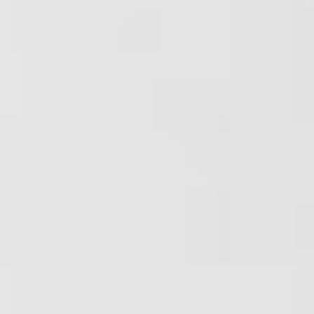
ット
ット