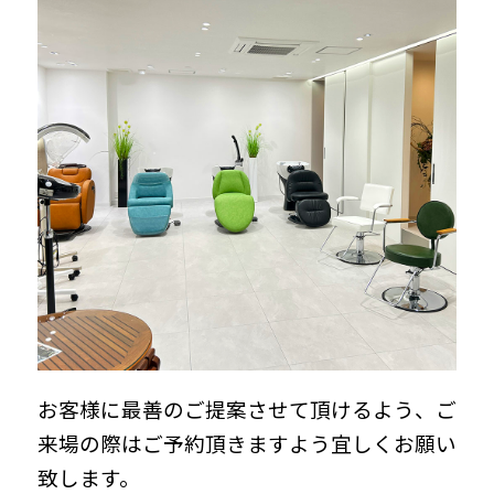
トップ
トップ
シャンプーユニット
シャンプーユニット
バー＆ユニセックス
バー＆ユニセックス
タイリングチェアー
タイリングチェアー
促進器
促進器
お客様に最善のご提案させて頂けるよう、ご
来場の際はご予約頂きますよう宜しくお願い
致します。