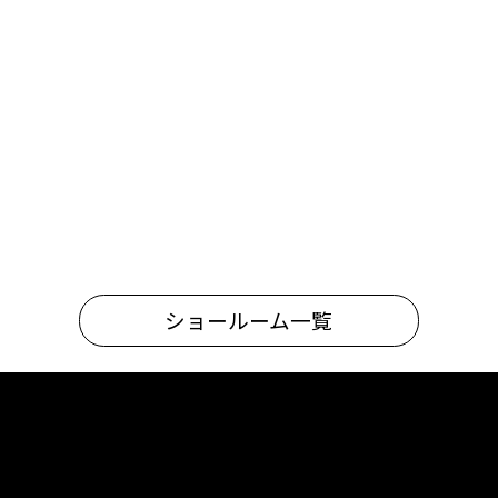
オンラインショップ
オンラインショップ
修理のお申込み
修理のお申込み
商社様のお問合せ
商社様のお問合せ
ショールーム一覧
フォトスタジオ
プライバシーポリシー
サイト使用条件
© 2026 大廣製作所 All rights Reserved.